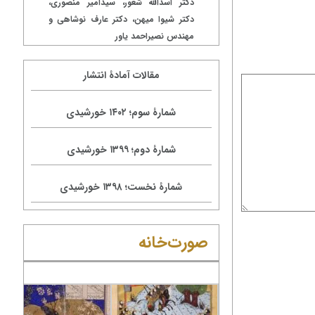
دکتر اسدالله شعور، سیدامیر منصوری،
دکتر شیوا میهن، دکتر عارف نوشاهی و
مهندس نصیراحمد یاور
مقالات آمادۀ انتشار
شمارۀ سوم؛ ۱۴۰۲ خورشیدی
شمارۀ دوم؛ ۱۳۹۹ خورشیدی
شمارۀ نخست؛ ۱۳۹۸ خورشیدی
ام تسلیت
صورت‌خانه
سسۀ پژوهشی بایسنغر درگذشت استاد
دآصف فکرت نویسنده، مترجم، فهرست‌نگار و
ر برجستۀ هرات را به همه فارسی‌زبانان، ...
بیش‌تر بخوانید ...