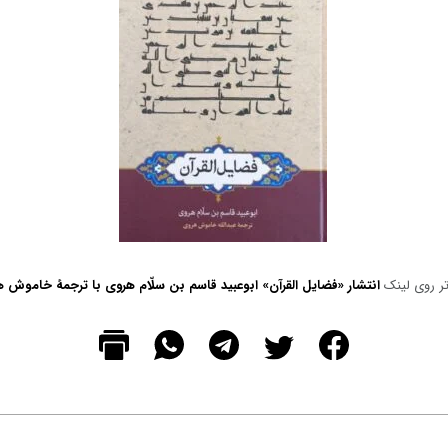
وز غیاث‌الدین
بزرگداشت از زادروز غیاث‌الدین
ن در هرات
بایسنغر بهادرخان در هرات
شش‌صدوچهل‌ودومین
نشست بزرگداشت از شش‌صدوچهل‌ودومین
ن بایسنغر بهادرخان عصر
زادروز سلطان غیاث‌الدین بایسنغر بهادرخان عصر
دیروز دوشنبه ۲۷ اسد/مرداد ۱۳۹۹ در مؤسسۀ
دیروز دوشنبه ۲۷ اسد/مرداد ۱۳۹۹ در مؤسسۀ
پژوهشی ...
تر روی لینک
انتشار «فضایل القرآن» ابوعبید قاسم بن سلّام هروی با ترجمۀ خاموش 
وانید...
بیشتر بخوانید...
پیام‌ها
پی