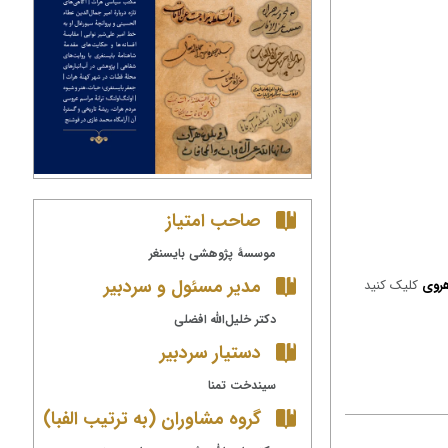
صاحب امتیاز
موسسۀ پژوهشی بایسنغر
مدیر مسئول و سردبیر
هروی
کلیک کنید
دکتر خلیل‌الله افضلی
دستیار سردبیر
ام‌ها
سیندخت تمنا
گروه مشاوران (به ترتیب الفبا)