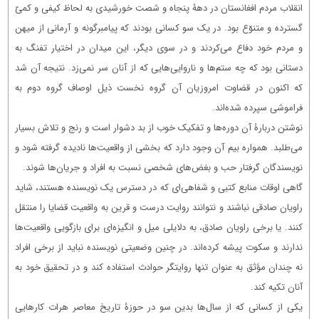
انقلاب مردم افغانستان در دهۀ پنجاه و شصت خورشیدی به لحاظ کیفی و کمیّ
گسترده و متنوّع بود. در یک‌ سو کسانی بودند که پیامبرگونه و آرمانی از میهن
و مردم خود دفاع می‌کردند و در سوی دیگر، این میدان در اختیار تفنگ به
دستانی بود که چه ستم‌ها و ناروایی‌هایی که از آنان سر نمی‌زد. نتیجه آن شد
که اکنون در قضاوت امروزیان آن گروه نخست ذیل اوصاف گروه دوم به
فراموشی سپرده شده‌اند.
نوشتن دربارۀ آن دوره‌ها و تفکیک خوب از بد دشوار است و رنج و تلاش بسیار
می‌طلبد. همواره بیم آن وجود دارد که بخشی از واقعیت‌ها نادیده گرفته شود و
نویسندگان گرفتار حب و بغض‌های شخصی نسبت به افراد و جریان‌ها شوند.
گاهی اوقات منابع کتبی و شفاهی‌ای که در دسترس یک نویسنده هستند، شاید
راویان صادقی نباشند و نتوانند روایت درست و قرین به واقعیت قضایا را منتقل
کنند. یا برخی راویان صادق، به دلایلی میل و انگیزه‌ای برای بازگویی واقعیت‌ها
ندارند و سکوت پیشه کرده‌اند. در چنین وضعیتی نویسنده نباید از برخی افراد
نه چندان مؤثق به عنوان تنها روایتگر حوادث استفاده کند و در تحقیق خود به
آنان تکیه کند.
یکی از کسانی که از سال‌ها بدین سو در حوزۀ تاریخ معاصر هرات کارهایی