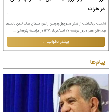
در هرات
نشست بزرگداشت از شش‌صدوچهل‌ودومین زادروز سلطان غیاث‌الدین بایسنغر
ن
بهادرخان عصر دیروز دوشنبه ۲۷ اسد/مرداد ۱۳۹۹ در مؤسسۀ پژوهشی ...
به
بیشتر بخوانید...
پیام‌ها