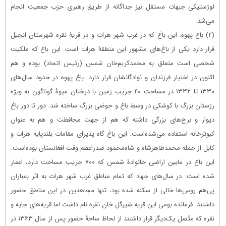
لوژستیکی جبهات مستقل نیز جداگانه از طریق رهبری حزب جمعیت انجام
می‌شد.
(۲) باغ پهوه: این باغ که در غرب شهر هرات و در قریۀ نقره شهرستان انجیل
قرار دارد یکی از باغ‌های مشهور این منطقۀ هرات است. این باغ که ملکیت
شخصی است متعلق به محمدکریم‌خان شمس (رئیس اتحاد) بوده و هم
اکنون در اختیار فرزندان و نوادگانشان قرار دارد. باغ پهوه در حدود سال‌های
۱۳۳۰ تا ۱۳۳۲ در مساحت ۴۰ جریب زمین با درختان میوۀ گوناگون به ویژه
رزستان بزرگ با کوشکی در وسط باغ و حوضی بزرگ ساخته شد. دور تا دور باغ
دیوار و برج‌های بزرگی داشته که هم از جهت محافظت و هم به عنوان
کبوترخانه استفاده می‌شده‌است. این باغ گاه پذیرای مقامات بلندپایه هرات و
کابل از جمله محمدظاهرشاه و شاه‌محمود صدراعظم وقت افغانستان بوده‌است.
این باغ در مابین اراضی خانوادۀ شمس که ۷۰۰ جریب مساحت دارد، اعمار
شده است. در سال‌های جهاد که تمام مناطق غرب شهر هرات به اثر بمباران
پی‌هم روس‌ها خالی از سکنه شده بود، تنها مجاهدین در این مناطق حضور
داشتند. فرمانده بومی این قریه شیرگل خان نقره نام داشت اما قریه‌های جایه و
نقره که متّصل یک‌دیگر قرار داشتند از لحاظ ساحۀ حضور پس از سال ۱۳۶۳ در