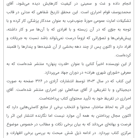
انجام داده و غث و سمینی در کیفیت کارهایش دیده می‌شود، آقای
محمدیوسف قوام احراری است. این محقق تاریخ شفاهی که مدتی در قالب
تشکیلات امارت عمومی حوزۀ جنوب‌غرب به عنوان مددکار پزشکی کار کرده و با
توجه به جوّی که در آن زیسته و با افرادی که با آن‌ها سر و کار داشته،
پیش‌فرض‌ها و تصوّراتی که لزوماً درست نمی‌تواند باشد نسبت به جریانات و
افراد دارد و اکنون پس از چند دهه بخشی از آن شنیده‌ها و پندارها را قلمبند
کرده‌است.
از این نویسنده اخیراً کتابی با عنوان «قدرت پنهان» منتشر شده‌است که به
معرفی «شورای شهری هرات» در دوران جهاد می‌پردازد.
این کتاب که در سال ۱۴۰۳ توسط انتشارات آزادی در ۳۲۶ صفحه به صورت
دیجیتالی و با تقریظی از آقای عبدالعلی نور احراری منتشر شده‌است. آقای
احراری در تقریظ خود به تأیید محتوای کتاب پرداخته‌است.
این اثر به لحاظ ساختار، محتوا و انتخاب برخی از منابع کاستی‌هایی دارد که
اکنون مجال پرداختن به همه آن موارد نیست اما نگارنده انتشار این اثر را
فرصت و بهانه‌ای می‌داند که به بیان برخی نکات و مطالب در خصوص موضوع
مرکزی کتاب بپردازد. در ادامه ذیل شش مبحث به بررسی برخی اظهارات و