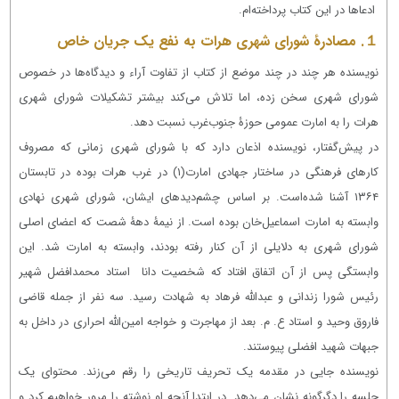
ادعاها در این کتاب پرداخته‌ام.
１. مصادرۀ شورای شهری هرات به نفع یک جریان خاص
نویسنده هر چند در چند موضع از کتاب از تفاوت آراء و دیدگاه‌ها در خصوص
شورای شهری سخن زده، اما تلاش می‌کند بیشتر تشکیلات شورای شهری
هرات را به امارت عمومی حوزۀ جنوب‌غرب نسبت دهد.
در پیش‌گفتار، نویسنده اذعان دارد که با شورای شهری زمانی که مصروف
کارهای فرهنگی در ساختار جهادی امارت
(۱)
در غرب هرات بوده در تابستان
۱۳۶۴ آشنا شده‌است. بر اساس چشم‌دیدهای ایشان، شورای شهری نهادی
وابسته به امارت اسماعیل‌خان بوده است. از نیمۀ دهۀ شصت که اعضای اصلی
شورای شهری به دلایلی از آن کنار رفته بودند، وابسته به امارت شد. این
وابستگی پس از آن اتفاق افتاد که شخصیت دانا استاد محمدافضل شهیر
رئیس شورا زندانی و عبدالله فرهاد به شهادت رسید. سه نفر از جمله قاضی
فاروق وحید و استاد ع. م. بعد از مهاجرت و خواجه امین‌الله احراری در داخل به
جبهات شهید افضلی پیوستند.
نویسنده جایی در مقدمه یک تحریف تاریخی را رقم می‌زند. محتوای یک
جلسه را دگرگونه نشان می‌دهد. در ابتدا آنچه او نوشته را مرور خواهیم کرد و