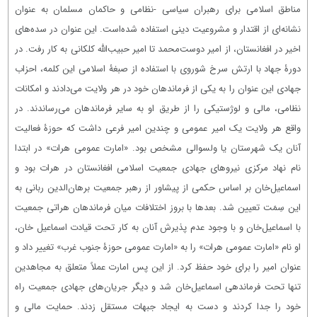
مناطق اسلامی برای رهبران سیاسی -نظامی و حاکمان مسلمان به عنوان
نشانه‌ای از اقتدار و مشروعیت دینی استفاده شده‌است. این عنوان در سده‌های
اخیر در افغانستان، از امیر دوست‌محمد تا امیر حبیب‌الله کلکانی به کار رفت. در
دورۀ جهاد با ارتش سرخ شوروی با استفاده از صبغۀ اسلامی این کلمه، احزاب
جهادی این عنوان را به یکی از فرماندهان خود در هر ولایت می‌دادند و امکانات
نظامی، مالی و لوژستیکی را از طریق او به سایر فرماندهان می‌رساندند. در
واقع هر ولایت یک امیر عمومی و چندین امیر فرعی داشت که حوزۀ فعالیت
آنان یک شهرستان یا ولسوالی مشخص بود. «امارت عمومی هرات» در ابتدا
نام نهاد مرکزی نیروهای جهادی‌ جمعیت اسلامی افغانستان در هرات بود و
اسماعیل‌خان بر اساس حکمی از پیشاور از رهبر جمعیت برهان‌الدین ربانی به
این سِمَت تعیین شد. بعدها با بروز اختلافات میان فرماندهان هراتی جمعیت
با اسماعیل‌خان و با وجود عدم پذیرش آنان به کار تحت قیادت اسماعیل خان،
او نام «امارت عمومی هرات» را به «امارت عمومی حوزۀ جنوب غرب» تغییر داد و
عنوان امیر را برای خود حفظ کرد. از این پس امارت عملاً متعلق به مجاهدین
تنها تحت فرماندهی اسماعیل‌خان شد و دیگر جریان‌های جهادی جمعیت راه
خود را جدا کردند و دست به ایجاد جبهات مستقل زدند. حمایت مالی و