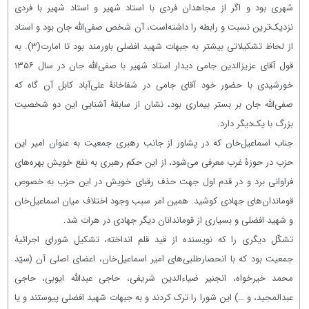
شهری بود و اگر از مجاهدان فردی با استاد شهیر و استاد شهیر با فردی
نزدیک‌ترین نسبت و رابطه را داشته‌است، آن شخص صفی‌الله جان بود و استاد
از لحاظ تشکیلاتی بیشتر به جبهات شهید افضلی باورمند بود تا امارت
(۳)
. به
قول آقای عزیزالدین جامی دیدار استاد شهیر با صفی‌الله جان در سال ۱۳۵۶
خورشیدی با حضور خود آقای جامی در شفاخانۀ علی‌آباد کابل آن گاه که
صفی‌الله جان بر بستر بیماری بود، نشان از سابقۀ آشنایی این دو شخصیت
بزرگ با یک‌دیگر دارد.
جناب اسماعیل‌خان که در پشاور از جانب رهبری جمعیت به عنوان امیر این
حزب در حوزۀ غرب معرفی می‌شود، از این حکم رهبری به نفع خویش بهره‌های
فراوانی برد و در قدم اول جهت حذف رقبای خویش در این حزب به خصوص
قوماندان‌های جهادی کوشید. همین امر سبب وجود اختلاف میان اسماعیل‌خان
و شهید افضلی و بسیاری از قوماندانان دیگر جهادی در هرات شد.
تشکّل دیگری را که نویسنده از قید قلم انداخته، تشکیل شورای اجرائیۀ
جمعیت بود که با انحصارطلبی‌های امیر اسماعیل‌خان، اعضای اصلی آن (سیّد
محمد خیرخواه، انجنیر ضیاء‌الدین شریفی، حاجی عبدالله ایوبی، حاجی
عبدالمجید، و …) این شورا را ترک کردند و به جبهات شهید افضلی پیوستند و یا