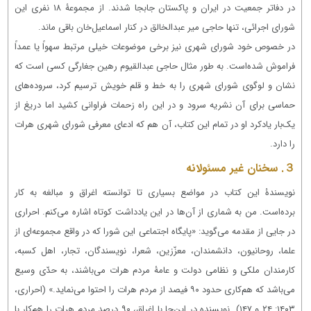
در دفاتر جمعیت در ایران و پاکستان جابجا شدند. از مجموعۀ ۱۸ نفری این
شورای اجرائی، تنها حاجی میر عبدالخالق در کنار اسماعیل‌خان باقی ماند.
در خصوص خود شورای شهری نیز برخی موضوعات خیلی مرتبط سهواً یا عمداً
فراموش شده‌است. به طور مثال حاجی عبدالقیوم رهین جغارگی کسی است که
نشان و لوگوی شورای شهری را به خط و قلم خویش ترسیم کرد، سروده‌های
حماسی برای آن نشریه سرود و در این راه زحمات فراوانی کشید اما دریغ از
یک‌بار یادکرد او در تمام این کتاب، آن هم که ادعای معرفی شورای شهری هرات
را دارد.
３. سخنان غیر مسئولانه
نویسندۀ این کتاب در مواضع بسیاری تا توانسته اغراق و مبالغه به کار
برده‌است. من به شماری از آن‌ها در این یادداشت کوتاه اشاره می‌کنم. احراری
در جایی از مقدمه می‌گوید: «پایگاه اجتماعی این شورا که در واقع مجموعه‌ای از
علما، روحانیون، دانشمندان، معزّزین، شعرا، نویسندگان، تجار، اهل کسبه،
کارمندان ملكی و نظامی دولت و عامۀ مردم هرات می‌باشند، به حدّی وسیع
می‌باشد که هم‌كاری حدود ۹۰ فیصد از مردم هرات را احتوا می‌نماید.» (احراری،
۱۴۰۳: ۲۴ و ۱۴۷). نویسنده در این‌جا با اغراق، ۹۰ درصد مردم هرات را هم‌کار با