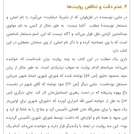
۴.
عدم دقت و تناقض روایت‌ها
در جایی نویسنده در نقل‌قولی که از نشریۀ «بشارت» می‌آورد، با نام‌ اصلی و
مستعار نویسندۀ مطلب آشنا نیست. به طور مثال از کسی به نام مولوی
عبدالمتین کرُخی نقل قول می‌کند و آگاه نیست که این اسم مستعار شخصی
است که با وی مصاحبه کرده و با ذکر نام اصلی، از وی سخنان مفصّلی در این
کتاب دارد.
باری یک مطلب در این کتاب به چند روایت بیان شده‌است که خواننده
نمی‌داند سرانجام کدام روایت به صواب نزدیک‌تر است. به طور مثال از زبان
سیّد محمود خلیق (ص ۵۷) نوشته شده که شورای شهری استاد شهیر جریانی
مستقل بوده‌است. جایی دیگر (ص ۲۲) خود نوشته که آقای شهیر در نشست
باغ پهوه پذیرفته که در تحت رهبری اسماعیل‌خان کار کند. جای دیگری (ص
۸۴) به نقل از خواجه امین الله احراری آورده که «شورای شهری برای اولین‌بار
یک جبهه را برای صفی‌الله جان افضلی تأسیس کرد و سلاح را به شانۀ او کرد و
این جبهه با همۀ نام و آوازه‌ای که داشت توسط شورای شهری تأسیس گردیده
بود». این سه روایت در تضاد با یک‌دیگر قرار دارند و خواننده نمی‌داند کدام یک