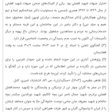
اختیار جبهات شهید افضلی بود. یکی از کلینک‌های صحی جبهات شهید افضلی
از سال ۱۳۶۹ تا ۱۳۷۲ هجری شمسی به مسئولیت دکتر عبدالحکیم تمنا و تیم
پزشکی هم‌کارشان (دکتر عبدالکریم منصف، برادران اوبهی (سیّد معشوق، سیّد
نعیم و سیّد نبی) و دکتر بشیر در این ساختمان و این قریه مستقر و به
خدمات‌رسانی به مردم و مجاهدین مشغول بودند. درختان باغ پهوه و دیگر
تأسیسات آن اکنون به سبب عدم رسیدگی در وضعیت نامناسبی قرار دارد.
(۳) گفتگوی تلفنی با استاد ع. م، ۴ اسد ۱۴۰۳ ساعت ۳۰/۹ شب به وقت
افغانستان.
(۴) پژوهش آماری در این حوزه انجام نشده و این نمودار تقریبی را برای
نخستین بار نگارنده بر اساس اطلاعاتی که در این حوزه دارد و در گفتگو با
جریان‌های مختلف آن را تأیید کرده، این‌جا طرح شده‌است.
(۵) ظاهر، عظیمی، (۱۴۰۳)، «سنگرداران»، ص ۵۹، انتشارات امیری: کابل.
(۶) در سفر به گلران چهار تن از نزدیکان و وابستگان ما (شهید محمدافضل
افضلی برادرم، شهید جمال ناصر نبی بچه کاکایم، شهید نورالدین سکندر بچه
خاله‌ام و شهید معروف جان جامی دوست خانوادگی ما) به عنوان مجاهد ایشان
را از ایران تا ولسوالی گلران و شهر هرات هم‌راهی ‌کردند و سپس در کنار شهید