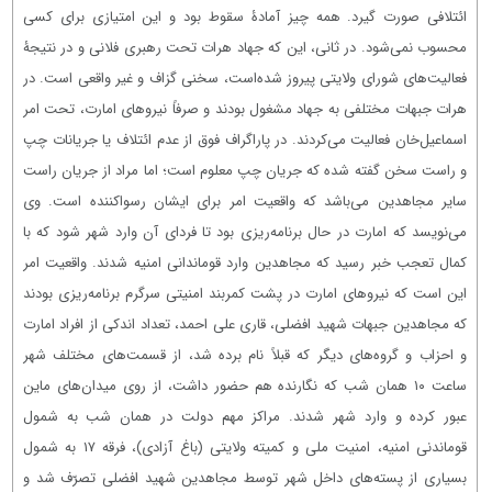
ائتلافی صورت گیرد. همه چیز آمادۀ سقوط بود و این امتیازی برای کسی
محسوب نمی‌شود. در ثانی، این که جهاد هرات تحت رهبری فلانی و در نتیجۀ
فعالیت‌های شورای ولایتی پیروز شده‌است، سخنی گزاف و غیر واقعی است. در
هرات جبهات مختلفی به جهاد مشغول بودند و صرفاً نیروهای امارت، تحت امر
اسماعیل‌خان فعالیت می‌کردند. در پاراگراف فوق از عدم ائتلاف یا جریانات چپ
و راست سخن گفته شده که جریان چپ معلوم است؛ اما مراد از جریان راست
سایر مجاهدین می‌باشد که واقعیت امر برای ایشان رسواکننده است. وی
می‌نویسد که امارت در حال برنامه‌ریزی بود تا فردای آن وارد شهر شود که با
کمال تعجب خبر رسید که مجاهدین وارد قوماندانی امنیه شدند. واقعیت امر
این است که نیروهای امارت در پشت کمربند امنیتی سرگرم برنامه‌ریزی بودند
که مجاهدین جبهات شهید افضلی، قاری علی احمد، تعداد اندکی از افراد امارت
و احزاب و گروه‌های دیگر که قبلاً نام برده شد، از قسمت‌های مختلف شهر
ساعت ۱۰ همان شب که نگارنده هم حضور داشت، از روی میدان‌های ماین
عبور کرده و وارد شهر شدند. مراکز مهم دولت در همان شب به شمول
قوماندنی امنیه، امنیت ملی و کمیته ولایتی (باغ آزادی)، فرقه ۱۷ به شمول
بسیاری از پسته‌های داخل شهر توسط مجاهدین شهید افضلی تصرّف شد و