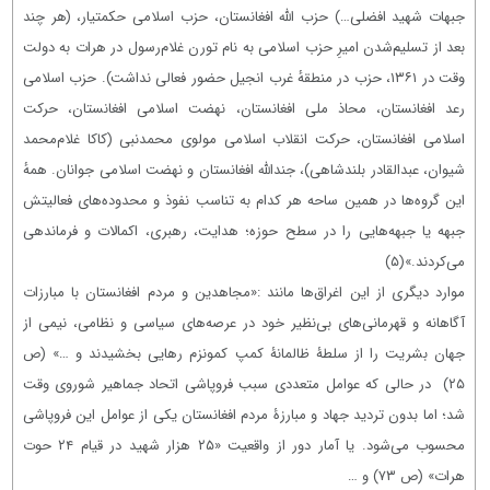
جبهات شهید افضلی…) حزب الله افغانستان، حزب اسلامی حکمتیار، (هر چند
بعد از تسلیم‌شدن امیرِ حزب اسلامی به نام تورن غلام‌رسول در هرات به دولت
وقت در ۱۳۶۱، حزب در منطقهٔ غرب انجیل حضور فعالی نداشت). حزب اسلامی
رعد افغانستان، محاذ ملی افغانستان، نهضت اسلامی افغانستان، حرکت
اسلامی افغانستان، حرکت انقلاب اسلامی مولوی محمدنبی (کاکا غلام‌محمد
شیوان، عبدالقادر بلندشاهی)، جندالله افغانستان و نهضت اسلامی جوانان. همهٔ
این گروه‌ها در همین ساحه هر کدام به تناسب نفوذ و محدوده‌های فعالیتش
جبهه یا جبهه‌هایی را در سطح حوزه؛ هدایت، رهبری، اکمالات و فرماندهی
می‌کردند.»
(۵)
موارد دیگری از این اغراق‌ها مانند :«مجاهدین و مردم افغانستان با مبارزات
آگاهانه و قهرمانی‌های بی‌نظیر خود در عرصه‌های سیاسی و نظامی، نیمی از
جهان بشریت را از سلطۀ ظالمانۀ کمپ کمونزم رهایی بخشیدند و …» (ص
۲۵)
در حالی که عوامل متعددی سبب فروپاشی اتحاد جماهیر شوروی وقت
شد؛ اما بدون تردید جهاد و مبارزۀ مردم افغانستان یکی از عوامل این فروپاشی
محسوب می‌شود. یا آمار دور از واقعیت «۲۵ هزار شهید در قیام ۲۴ حوت
هرات» (ص ۷۳) و …