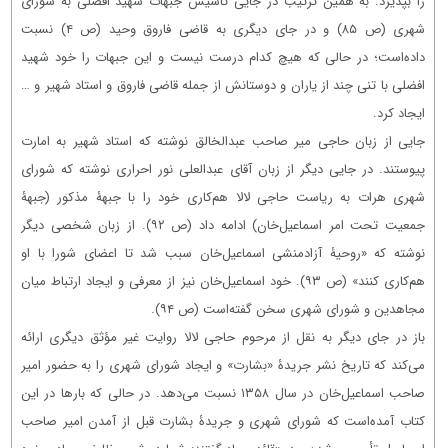
را بپذیرد. به همین ترتیب در جایی تأسیس جبهات شهید افضلی به شورای
شهری (ص ۸۵) و در جای دیگری به قاضی فاروق وحید (ص ۴) نسبت
داده‌است؛ در حالی که هیچ کدام درست نیست و این جبهات را خود شهید
افضلی با تنی چند از یاران و دوستانش از جمله قاضی فاروق و استاد شهیر و …
ایجاد کرد.
جایی از زبان حاجی میر صاحب عبدالخالق نوشته که استاد شهیر به امارت
پیوستند. در جایی دیگر از زبان آقای عبدالعلی نور احراری نوشته که شورای
شهری هرات به ریاست حاجی لالا هم‌کاری خود را با جبهۀ مذکور (جبهۀ
جمعیت تحت امر اسماعیل‌خان) ادامه داد (ص ۹۲). از زبان شخصی دیگر
نوشته که «روحیۀ آزادمنشی اسماعیل‌خان سبب شد تا اعضای شورا با او
هم‌کاری کنند» (ص ۹۳). خود اسماعیل‌خان نیز از معرفی و ایجاد ارتباط میان
مجاهدین و شورای شهری سخن گفته‌است (ص ۹۴).
باز در جای دیگر به نقل از مرحوم حاجی لالا روایت غیر مؤثق دیگری ارائه
می‌کند که تاریخ نشر جریدۀ «بشارت» و ایجاد شورای شهری را به حضور امیر
صاحب اسماعیل‌خان در سال ۱۳۵۸ نسبت می‌دهد. در حالی که بارها در این
کتاب آمده‌است که شورای شهری و جریدۀ بشارت قبل از آمدن امیر صاحب