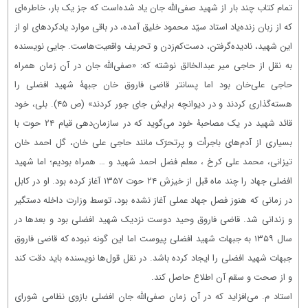
تمام کتاب چند بار از شهید صفی‌الله جان یاد شده‌است که جز یک بار، خاطره‌ای
که از زبان زنده‌یاد استاد سیّد محمود خلیق آمده، در باقی موارد یادکردهای او از
این شهید، نادیده‌گرفتن، دست‌کم‌زدن و تحریف واقعیت‌هاست. جایی نویسنده
به نقل از حاجی میر عبدالخالق نوشته که: «صفی‌الله جان در آن زمان همراه
حاجی علی‌خان بود اما پسانتر قاضی فاروق خان جبهۀ شهید افضلی را
هسته‌گذاری کردند و در دیوانچه برایش جای جور کردند» (ص ۴۵). بلی، خود
قائد شهید در یک مصاحبۀ خود می‌گوید که در سازمان‌دهی قیام ۲۴ حوت با
بسیاری از آدم‌های باجرأت و پرتحرّک مانند حاجی علی خان، گل احمد خان
تیزانی، محمد علی کرخ ، معلم فضل احمد شهید و … همراه بودیم؛ اما شهید
افضلی جهاد را چند ماه قبل از خیزش ۲۴ حوت ۱۳۵۷ آغاز کرده بود. او در کابل
در زمانی که هنوز فصل جهاد عملی آغاز نشده بود، توسط وزارت داخله دستگیر
و زندانی شد. قاضی فاروق وحید دوست نزدیک شهید افضلی بود و بعدها در
سال ۱۳۵۹ به جبهات شهید افضلی پیوست اما این گونه نبوده که قاضی فاروق
جبهات شهید افضلی را ایجاد کرده باشد. در نقل قول‌ها نویسنده باید دقت کند
و از صحت و سقم آن اطلاع حاصل کند.
استاد م. می‌افزاید که در آن زمان صفی‌الله جان افضلی بازوی نظامی شورای