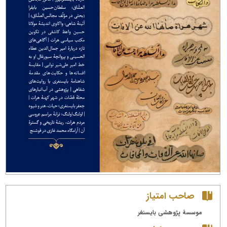
صاحب امتیاز
موسسۀ پژوهشی بایسنغر