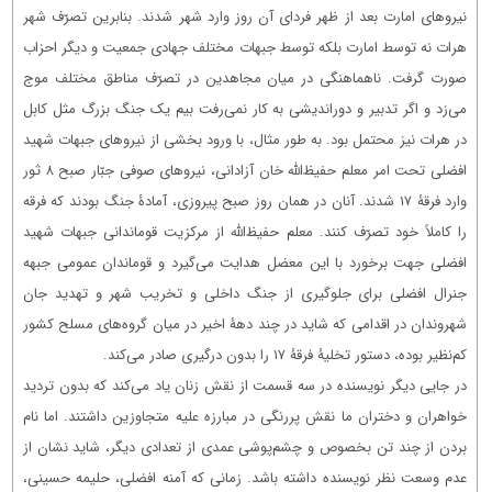
نیروهای امارت بعد از ظهر فردای آن روز وارد شهر شدند. بنابرین تصرّف شهر
هرات نه توسط امارت بلکه توسط جبهات مختلف جهادی جمعیت و دیگر احزاب
صورت گرفت. ناهماهنگی در میان مجاهدین در تصرّف مناطق مختلف موج
می‌زد و اگر تدبیر و دوراندیشی به کار نمی‌رفت بیم یک جنگ بزرگ مثل کابل
در هرات نیز محتمل بود. به طور مثال، با ورود بخشی از نیروهای جبهات شهید
افضلی تحت امر معلم حفیظ‌الله خان آزادانی، نیروهای صوفی جبّار صبح ۸ ثور
وارد فرقۀ ۱۷ شدند. آنان در همان روز صبح پیروزی، آمادۀ جنگ بودند که فرقه
را کاملاً خود تصرّف کنند. معلم حفیظ‌الله از مرکزیت قوماندانی جبهات شهید
افضلی جهت برخورد با این معضل هدایت می‌گیرد و قوماندان عمومی جبهه
جنرال افضلی برای جلوگیری از جنگ داخلی و تخریب شهر و تهدید جان
شهروندان در اقدامی که شاید در چند دهۀ اخیر در میان گروه‌های مسلح کشور
کم‌نظیر بوده، دستور تخلیۀ فرقۀ ۱۷ را بدون درگیری صادر می‌کند.
در جایی دیگر نویسنده در سه قسمت از نقش زنان یاد می‌کند که بدون تردید
خواهران و دختران ما نقش پررنگی در مبارزه علیه متجاوزین داشتند. اما نام
بردن از چند تن بخصوص و چشم‌پوشی عمدی از تعدادی دیگر، شاید نشان از
عدم وسعت نظر نویسنده داشته باشد. زمانی که آمنه افضلی، حلیمه حسینی،