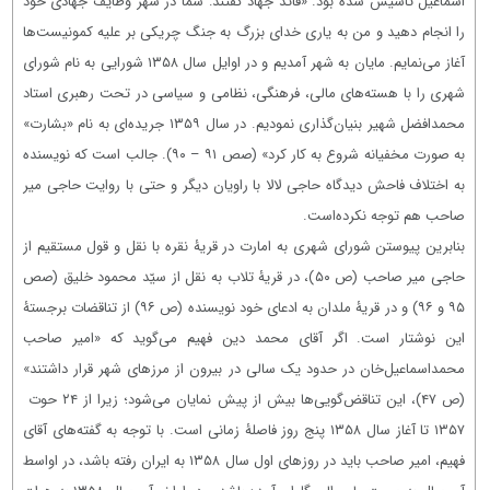
اسماعیل تأسیس شده بود. «قائد جهاد گفتند: شما در شهر وظایف جهادی خود
را انجام دهید و من به یاری خدای بزرگ به جنگ چریکی بر علیه کمونیست‌ها
آغاز می‌نمایم. مایان به شهر آمدیم و در اوایل سال ۱۳۵۸ شورایی به نام شورای
شهری را با هسته‌های مالی، فرهنگی، نظامی و سیاسی در تحت رهبری استاد
محمدافضل شهیر بنیان‌گذاری نمودیم. در سال ۱۳۵۹ جریده‌ای به نام «بشارت»
به صورت مخفیانه شروع به کار کرد» (صص ۹۱ – ۹۰). جالب است که نویسنده
به اختلاف فاحش دیدگاه حاجی لالا با راویان دیگر و حتی با روایت حاجی میر
صاحب هم توجه نکرده‌است.
بنابرین پیوستن شورای شهری به امارت در قریۀ نقره با نقل و قول مستقیم از
حاجی میر صاحب (ص ۵۰)، در قریۀ تلاب به نقل از سیّد محمود خلیق (صص
۹۵ و ۹۶) و در قریۀ ملدان به ادعای خود نویسنده (ص ۹۶) از تناقضات برجستۀ
این نوشتار است. اگر آقای محمد دین فهیم می‌گوید که «امیر صاحب
محمداسماعیل‌خان در حدود یک سالی در بیرون از مرزهای شهر قرار داشتند»
(ص ۴۷)، این تناقض‌گویی‌ها بیش از پیش نمایان می‌شود؛ زیرا از ۲۴ حوت
۱۳۵۷ تا آغاز سال ۱۳۵۸ پنج روز فاصلۀ زمانی است. با توجه به گفته‌های آقای
فهیم، امیر صاحب باید در روزهای اول سال ۱۳۵۸ به ایران رفته باشد، در اواسط