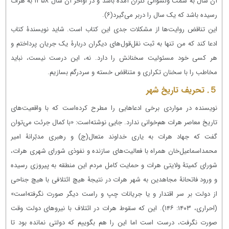
آن سال به سمت ولسوالی گلران آمده باشد و در اواخر آن سال ۱۳۵۸ به هرات
رسیده باشد که یک سال را دربر می‌گیرد
(۶)
.
این‌ تناقض روایت‌ها از مشکلات جدی این کتاب است. شاید نویسندۀ کتاب
ادعا کند که من تنها به ثبت نقل‌قول‌های دیگران دربارۀ یک جریان پرداختم و
هر کسی خود مسئولیت سخنانش را دارد. نه، این درست نیست، نباید
مخاطب را با سخنان تکراری و متناقض خسته و سردرگم بسازیم.
５. تحریف تاریخ شهر
نویسنده در مواردی برخی ادعاهایی را مطرح کرده‌است که با واقعیت‌های
تاریخ معاصر هرات هم‌خوانی ندارد. جایی نوشته‌است: «با کمال جرئت می‌توان
گفت که جهاد هرات به یاری خداوند متعال
(ج)
و رهبری مدبّرانۀ امیر
محمداسماعیل‌خان همراه با فعالیت‌های سازنده و نفوذی شورای شهری هرات،
شورای کمیتۀ ولایتی هرات و حمایت کامل مردم این منطقه به پیروزی رسیده
و ورود فاتحانۀ مجاهدین به شهر هرات در نتیجۀ هیچ ائتلافی با هیچ جناحی
از دولت بر سر اقتدار و یا جریانات چپ و راست دیگر صورت نگرفته‌است»
(احراری، ۱۴۰۳: ۱۴۶). این که سقوط هرات در ائتلاف با نیروهای دولت وقت
صورت نگرفت، درست است اما این را هم بگوییم که دولتی نمانده بود تا