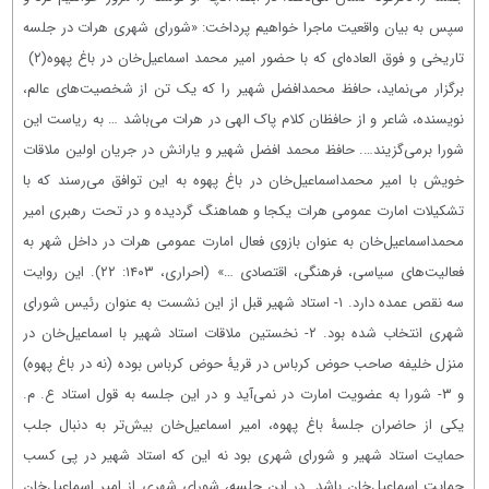
سپس به بیان واقعیت ماجرا خواهیم پرداخت:
«
شورای شهری هرات در جلسه
تاریخی و فوق العاده‌ای که با حضور امیر محمد اسماعیل‌خان در باغ پهوه
(۲)
برگزار می‌نماید، حافظ محمدافضل شهیر را که یک تن از شخصیت‌های عالم،
نویسنده، شاعر و از حافظان کلام پاک الهی در هرات می‌باشد … به ریاست این
شورا برمی‌گزیند…. حافظ محمد افضل شهیر و یارانش در جریان اولین ملاقات
خویش با امیر محمداسماعیل‌خان در باغ پهوه به این توافق می‌رسند که با
تشكیلات امارت عمومی هرات یكجا و هماهنگ گردیده و در تحت رهبری امیر
محمداسماعیل‌خان به عنوان بازوی فعال امارت عمومی هرات در داخل شهر به
فعالیت‌های سیاسی، فرهنگی، اقتصادی …» (احراری، ۱۴۰۳: ۲۲). این روایت
سه نقص عمده دارد. ۱- استاد شهیر قبل از این نشست به عنوان رئیس شورای
شهری انتخاب شده بود. ۲- نخستین ملاقات استاد شهیر با اسماعیل‌خان در
منزل خلیفه صاحب حوض کرباس در قریۀ حوض کرباس بوده (نه در باغ پهوه)
و ۳- شورا به عضویت امارت در نمی‌آید و در این جلسه به قول استاد ع. م.
یکی از حاضران جلسۀ باغ پهوه، امیر اسماعیل‌خان بیش‌تر به دنبال جلب
حمایت استاد شهیر و شورای شهری بود نه این که استاد شهیر در پی کسب
حمایت اسماعیل‌خان باشد. در این جلسه، شورای شهری از امیر اسماعیل‌خان