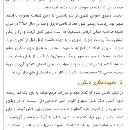
حمایت کرد نه اینکه در چوکات امارت مدغم شده باشد.
ریاست معنوی شورای شهری از بدو تأسیس تا زمان شهادت همواره با استاد
شهیر بود. ریاست رسمی شورا بعد از قاضی فاروق وحید در سال ۱۳۵۸ در منزل
خلیفه صاحب حوض کرباس مستقیماً به استاد شهیر تعلق گرفت و از آن زمان
ایشان رسماً ریاست شورای شهری را به عهده داشتند (نقل قول از آقای ع. م.).
شورای شهری هرات در آغاز به جمعیت اسلامی و هیچ حزب دیگری تعلق
نداشت. بعدها به سبب حضور پررنگ جمعیتی‌ها در آن و از طرفی همان طور
که قبلا گفتیم زندانی‌شدن و کوچ و مهاجرت برخی اعضای کلیدی آن، در دورۀ
مرحوم حاجی لالا محمدصدیق، شورا در کنار امارت اسماعیل‌خان قرار گرفت.
２. نادیده‌انگاری دیگران
در کتاب تلاش شده که تمام جهاد و مبارزات مردم هرات به پای یک نفر ریخته
شود. کسی منکر نقش مهم و کلیدی امیر اسماعیل‌خان نیست اما در پهلوی
اسماعیل‌خان و امارت، افراد گمنام و صاحب نام بسیاری نیز تلاش کردند و جان
دادند. یکی از این افراد که چند بار درین کتاب به گونۀ مغرضانه و گزینشی از
کارنامه و فعالیت‌های او یاد شده‌است، شهید صفی‌الله جان افضلی است. در