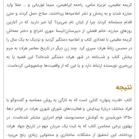
کریمه عظیمی، عزیزه ساعی، راحمه ابراهیمی، سیما غوریانی و … عملاً وارد
مبارزه شدند و به پخش و نشر اعلامیه‌ها پرداختند، سلاح حمل کردند و حتی
اقدام مسلحانه کردند چرا از اینان نام نمی‌برد؟ آیا خبر دارید که در آغازین
روزهای مبارزه، خانم افضلی از دبیرستان/لیسۀ مهری اخراج و دختر عمه‌اش
کریمه عظیمی با تعدادی کتاب و اعلامیه دستگیر گردید و نزدیک به یک سال را
در محبس زنانۀ هرات سپری کرد. چند زن دیگر در تاریخ معاصر هرات به جرم
پخش کتاب و شب‌نامه در شهر هرات دستگیر شده‌اند؟ این قضیه یا به
بی‌خبری نویسنده ارتباط دارد و یا این که از واقعیت‌ها چشم‌پوشی کرده‌است.
نتیجه
کتاب «قدرت پنهان» کتابی است که به تازگی به روش مصاحبه و گفت‌وگو با
افراد مختلف دربارۀ پیدایش و فعالیت‌های شورای شهری هرات در اواخر دهۀ
۱۳۵۰ خورشیدی به کوشش محمدیوسف قوام احراری منتشر شده‌است. در
پهلوی برخی محاسن کتاب که به ثبت یک جریان مهم در تاریخ جهاد هرات
پرداخته، این تحقیق از مشکلات ساختاری و محتوایی زیادی رنج می‌برد.