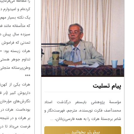
را مطالعه می‌فرمایی
کرده‌ام و امیدوارم د
یک نکته بسیار مهم 
که متأسفانه مانند 
سیزده سال پیش در 
تمدنی که فراموش شد
هرات زیسته بود: «پ
تداوم جوهر هستی ف
وطن‌پرستانه متجلی 
پیام تسلیت
***
پیام تسلیت
هرات یکی از کهن‌ت
مؤسسۀ پژوهشی بایسنغر
حبیب شاعر، نویسنده، د
نگارش‌های مؤرخان 
اد
مؤسسۀ پژوهشی بایسنغر درگذشت غلام‌حیدر
را به جامعۀ فارسی‌زبان ت
بوده‌است. هرات در 
ر و
اسیر هروی، پژوهشگر و طنزنویس هرات را به
بیش‌تر بخ
بر هرات و در نتیجه 
همه فارسی‌زبانان و به ویژه ...
فرصت می‌داد تا در 
بیش‌تر بخوانید ...