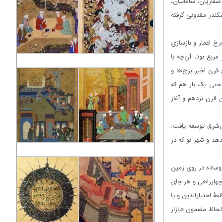
فاریان، سامانیان،
سکندر مقدونی گرفته
خ اعمار و بازسازی
ربع بود، آن‌چه با
رن اخیر برج‌ها و
 حتی یک بار هم که
 قرن نزدهم و آغاز
 گشت. شهر در سمت شمال‌شرق توسعه یافت.
هد و شهر نو که در
‌وساده در روی زمین
چهارراهی و هر جای
ۀ اختیارالدین و یا
 لحاظ مضمون «بازار