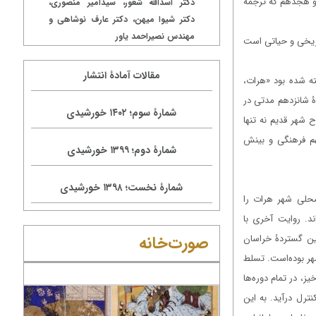
و هجدهم
که ترجمه
دکتر اسدالله شعور، سیدامیر منصوری،
دکتر شیوا میهن، دکتر عارف نوشاهی و
مهندس نصیراحمد یاور
اریخی و حیاتی است
مقالات آمادۀ انتشار
ه شده بود «هرات،
ۀ شانزدهم مدتی در
شمارۀ سوم؛ ۱۴۰۲ خورشیدی
 شهر قدیم نه ‌تنها
هم فرهنگی و بینش
شمارۀ دوم؛ ۱۳۹۹ خورشیدی
شمارۀ نخست؛ ۱۳۹۸ خورشیدی
محلی شهر هرات را
شته‌اند. روایت آخری با
صورت‌خانه
مین گستردۀ خراسان
هر بوده‌است. تسلط
ز، در تمام دوره‌ها
ترل درآید. به این