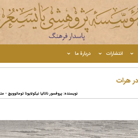
انتشارات
دربارۀ ما
 در هرات
نویسنده: پروفسور ناتالیا نیکولایونا تومانوویچ - م