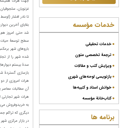
جهت هرات همیشه در 
غزنویان، سلجوقیان،
تا نادر افشار (اوس
خدمات مؤسسه
بقایای آخرین دیوار
شد حتی امروز هم م
سطح توسعۀ حیات شه
خدمات تحقیقی
باروهای شهر برعکس 
ترجمۀ تخصصی متون
شده شهر را از تجاو
سدۀ بیستم دیوارهای
ویرایش کتب و مقالات
بازنویسی لوحه‌های شهری
هرات امروزی از دو 
خوانش اسناد و کتیبه‌ها
آن مطالبات معاصر پ
هرات شهر تجارتی است
کتاب‌خانۀ مؤسسه
به خریدوفروش می‌پر
دیگری که تراکم جمعی
برنامه ها
در بازار مرکزی شهر 