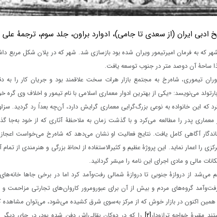
یخ ادبی ایران (از سعدی تا جامی)، ادوارد براون، جلد سوم، ترجمۀ عل
شهر که به فرمان امیرتیمور ویران شده بود بازسازی شد. شهر که در پلان شکل مربع دا
ا ساحۀ آن دوصد متر در جنوب توسعه یافت.
وران تیموری، شاه‌رخ به مجتمع بازار هرات سخت علاقمند بود و جریان کار را به د
ارتولد می‌نویسد: «یکی از بهترین ادوار معماری اسلامی با نام تیمور و اخلاف وی گره خو
رد که این خانواده به نوعی بزرگ‌گرایی معماری گرایش دارد، آن‌چه بعداً رد گردید. سزا
 معماری پدر را مطالعه می‌کرد و با گذشت زمان به ملاحظۀ آثاری که از خود به‌جا گذ
ندگار آگاهی کامل یافت. نتایج فعالیت او نشان می‌دهد که شاه‌رخ می‌خواست اعجاز
کزی را اعمار نماید. این پروژۀ عظیم و کثیرالاستفاده از لحاظ بزرگی و هنرمندی از تمام آ
انات مالی و مادی اجرای این نامه را میسّر گردانید.
 می‌شد از دروازۀ جنوبی تا دروازۀ شمالی رفت‌وآمد کرد اما در برخی جاها خانه‌ها
فت‌وآمد گروه‌های مردم و بیش از آن برای عبورومرور کاروان‌های تجارتی مزاحمت و مو
ا همین اکنون در بازار خوش که از مرکز به‌سوی شرق کشیده می‌شود، می‌توان مشاهده کر
تند مقبرۀ خواجه ترازودار
[۲]
را که در دوکان بقالی‌اش دفن شده بود، در جای دیگر ا