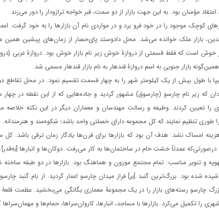
عتقاد مؤمنان بود. به این جهت بازار از دو سمت، قبر خواجه ترازودار را دور می‌زند.
رهای کوچک موجود را در خود فرو برد و در مواردی نام آن بازارها را به خود گرفت. اعمار
الدین، بازار ملک خوانده می‌شد. محل دادوستد پای‌حصار از زمان‌های پیشین همین عنو
ر خوش است که فقط قسمتی از دروازۀ خوش زیر نام بازار خوش بود. دروازۀ غربی (دروازۀ
همین‌گونه بازار جنوبی به اسم دروازۀ قندهار به نام بازار قندهار مسمی شد.
یپا با طول بیش از یک کیلومتر شهر را به چهار قسمت تقسیم نمود. در محل تقاطع دو ب
ان که زیر نام چارسو (چارسوق) مشهور گردید و جاده‌هایی که از این نقطه در چها
ی را تعیین کردند. وظیفه و رسالت مهندسان و معماران دیگر در این نکته خلاصه می
ا طوری تنظیم نمایند که کل مجموعه دارای خصلتی واحد باشد؛ شکوه‌مند و هنرمندانه.
ر هزینه امساک نشد. هدف آن بود که بازارها برای قرن‌ها یادگار زمان ترقی باشد. کل
 درصورتی‌که عمدتاً خشت خام در ساختمان‌ها به کار می‌رفت. دوکان‌ها و انبارها [به‌قدر
 تهویه و تنویر مناسب. تمام مجتمع موزون و هماهنگ بود. بازارها در دو طبقه ساخته ش
یده شده بود. بزرگ‌ترین گنبد [بر] فراز میدان چارسو اعمار گردید. از بام گنبد چارس
زرگ چارسو رسته‌های بازار را در یک مجموعۀ معماری یگانگی می‌بخشید. عظمت قلعۀ ا
 را تکمیل می‌کرد. بازارها با مساجد، انبارها، کاروان‌سراها، حمام‌ها و مهمان‌سراها