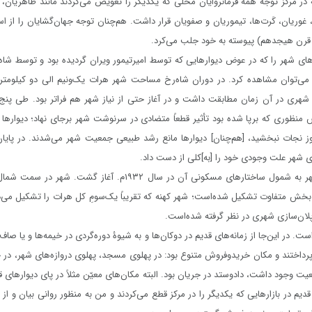
مرکز توجه همۀ فرمانروایان محلی که یکدیگر را تعویض می‌کردند مانند طاهریان، ص
 غوریان، کَرت‌ها، تیموریان و صفویان قرار داشت. هم‌چنان توجه جهان‌گشایان را از ا
ط قرن هیجدهم) پیوسته به خود جلب می‌کرد.
های شهر را که در عوض دیوارهایی که توسط امیرتیمور ویران گردیده بود و توسط شاه‌ر
ی‌توان مشاهده کرد. در دوران شاه‌رخ مساحت شهر هرات یک‌ونیم الی دو کیلومتر م
ری در آن زمان مطابقت داشت و در آغاز حتی از نیاز شهر هم فراتر بود. طی پنج ق
منظوری که برپا شده بود تأثیر قطعاً متضادی در سرنوشت شهر برجای نهاد؛ دیوارها
ز نجات نبخشید، [هم‌چنان] دیوارها مانع رشد طبیعی جمعیت شهر می‌شدند. در پایان
 شهر علت وجودی خود را [به]کلی از دست داد.
بازسازی گستردۀ شهر به شمول ساختارهای مسکونی آن در سال ۱۹۳۲م. آغاز
بخش متفاوت تشکیل شده‌است؛ شهر کهنه که تقریباً یک‌سومِ کل هرات را تشکیل می‌د
لان‌سازی شهری در نظر گرفته شده‌است.
. در این‌جا از زمانه‌های قدیم در دوکان‌ها و به شیوۀ دوره‌گردی در خیمه‌ها و یا صاف
داختند و مکان خریدوفروش متنوع بود: در پهلوی مسجد، پهلوی دروازه‌های شهر، در 
ت وجود داشت، دادوستد در جریان بود. البته مکان‌های معیّن مثلاً در پای دیوارهای قلع
قدیم در بازارهایی که یکدیگر را در مرکز قطع می‌کردند و من به منظور روانی بیان و از