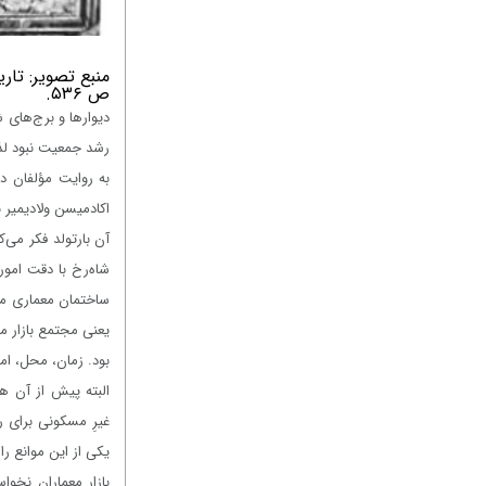
منبع تصویر: تار
ص ۵۳۶.
دیوارها و برج‌های 
رشد جمعیت نبود لذ
به روایت مؤلفان د
اکادمیسن ولادیمیر ب
آن بارتولد فکر می‌ک
شاه‌رخ با دقت امور
ساختمان معماری ما
یعنی مجتمع بازار مر
بود. زمان، محل، امک
البته پیش از آن هم
غیرِ مسکونی برای ر
یکی از این موانع ر
بازار معماران نخواس