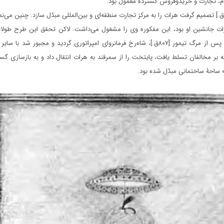
‌ام، تجارت و خریدوفروش گسترده‌ معمول بود.
اه‌رخ [۷۷۹ – ۸۵۰ق.] تصمیم گرفت هرات را به مرکز تجارت منطقه‌ای و بین‌المللی مبدّل سازد. چنین می
ات جانشین او بود، این مفکوره وی را مشغول می‌داشت. لاکن تحقق این طرح طولانی
بسیاری مواجه شد. پس از مرگ تیمور [۸۰۷ق.]، شاه‌رخ فرمانروای امپراتوری گردید و مجبور شد ب
ه بر مخالفان تسلط یافت، پایتخت را از سمرقند به هرات انتقال داد و به بازسازی گست
ساحۀ ساختمانی مبدّل شده بود.