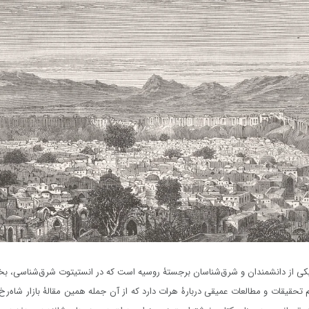
وز غیاث‌الدین
بزرگداشت از زادروز غیاث‌الدین
ن در هرات
بایسنغر بهادرخان در هرات
شش‌صدوچهل‌ودومین
نشست بزرگداشت از شش‌صدوچهل‌ودومین
ن بایسنغر بهادرخان عصر
زادروز سلطان غیاث‌الدین بایسنغر بهادرخان عصر
دیروز دوشنبه ۲۷ اسد/مرداد ۱۳۹۹ در مؤسسۀ
دیروز دوشنبه ۲۷ اسد/مرداد ۱۳۹۹ در مؤسسۀ
پژوهشی ...
وانید...
بیشتر بخوانید...
پیام‌ها
یکی از دانشمندان و شرق‌شناسان برجستۀ روسیه است که در انستیتوت شرق‌شناسی، 
نم تحقیقات و مطالعات عمیقی دربارۀ هرات دارد که از آن جمله همین مقالۀ بازار شاه‌