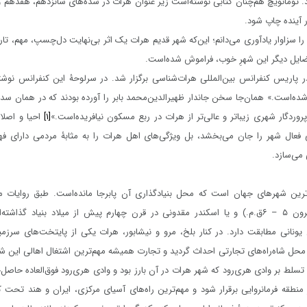
د. تومانویچ هم‌چنان کتابی نوشته‌است زیر عنوان
هرات در سده‌های شانزدهم، هفدهم 
ر آینده چاپ شود.
را سزاوار یادآوری می‌دانم؛ این‌که شهر قدیم هرات یک اثر بی‌نهایت دل‌چسپ، مهم، ت
فضایل دیگر این شهرِ خوب، فراموش شده‌است.
پاریس کنفرانس بین‌المللی هرات‌شناسی برگزار شد. در سرلوحۀ این کنفرانس نوشت
ه‌است.» همان‌جا سخن جاندار ظهیرالدین‌محمد بابر را آورده بودند که در همان سد
روردگار شهری زیباتر و عالی‌تر از هرات در ربع مسکون نیافریده‌است.»
[۱]
احیا و اصلاح
عال شهر را جان می‌بخشد، بل ویژگی‌های اهل هرات را به مثابۀ مردمی دارای ف
می‌سازد.
پیام تسلیت
رین شهرهای جهان است که محل بنیادگذاری آن پابرجا مانده‌است. طبق روایات 
 درگذشت دکتر اسدالله
داریوش کبیر (در قرون ۵ – ۶ق.م.) و یا اسکندر مقدونی در قرن چهارم پیش از میلاد بنیاد گذا
استان‌نویس و بیدل‌پژوه
یونانی مطابقت دارد. در کنار بلخ، مرو و نیشابور، هرات یکی از پایتخت‌های سرز
مؤسسۀ پژوهشی بایسنغر درگذشت استاد
سلیت گفته ...
محل شاه‌راه‌های تجارتی احداث گردید و تجارت همیشه مهم‌ترین اشتغال اهالی این ش
محمدآصف فکرت نویسنده، مترجم، فهرست‌نگار و
وانید ...
تسلط بر وادی هری‌رود که شهر هرات در آن بارز بود و وادی هری‌رود فوق‌العاده حاصل‌خی
شاعر برجستۀ هرات را به همه فارسی‌زبانان، ...
منطقه فرمانروایی برقرار شود و مهم‌ترین راه‌های آسیای مرکزی، ایران و هند تحت کن
بیش‌تر بخوانید ...