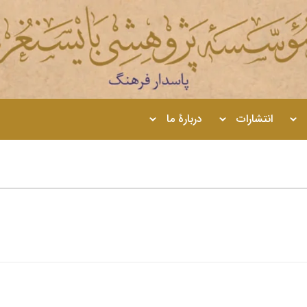
انتشارات
دربارۀ ما