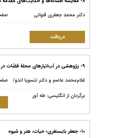
۸- مقایسۀ افسانه‌ها و حکایت‌های مقدمۀ شاهنامۀ بایسنغری با روایت‌های شفاهی
دکتر محمد جعفری قنواتی
صفحات: 
دریافت
۹- پژوهشی در آب‌انبارهای محلۀ قضّات در شهر کهنۀ هرات
غلام‌محمد عاصم و دکتر تتسویا اندو/
صفحات: 
برگردان از انگلیسی: طه آور
۱۰- جعفر بایسنغری؛ حیات، هنر و شیوه