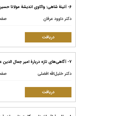
۶- آئینۀ شاهی: واکاوی اندیشۀ مولانا حسین واعظ کاشفی در تکوین مکتب سیاسی هرات
دکتر داوود عرفان
صفحات: 
دریافت
۷- آگاهی‌های تازه دربارۀ امیر جمال الدین عطاء الحسینی و پروانچۀ سیورغال او به خط امیر علی‌شیر نوایی
دکتر خلیل‌الله افضلی
صفحات:‌ 
دریافت