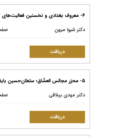
۴- معروف بغدادی و نخستین فعالیت‌های کارگاه بایسنغر میرزا
دکتر شیوا میهن
صفحات:
دریافت
۵- محرّر مجالس العشّاق؛ سلطان‌حسین بایقرا (بحثی در مؤلّف مجالس العشّاق)
دکتر مهدی ییلاقی
صفحات: 
دریافت